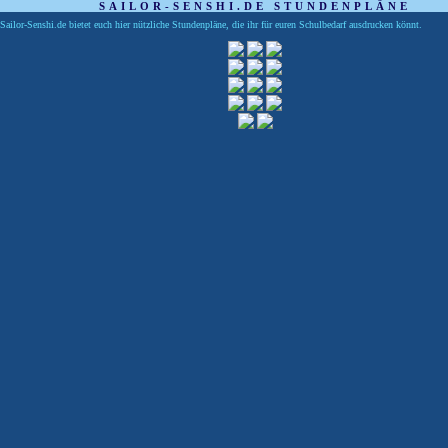
SAILOR-SENSHI.DE STUNDENPLÄNE
Sailor-Senshi.de bietet euch hier nützliche Stundenpläne, die ihr für euren Schulbedarf ausdrucken könnt.