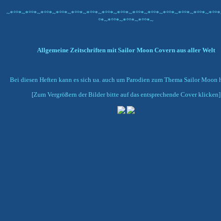
~*°°*~*°°*~*°°*~*°°*~*°°*~*°°*~*°°*~*°°*~*°°*~*°°*~*°°*~*°°*~*°°*~*°°*
°*~*°°*~*°°*~*°°*~
Allgemeine Zeitschriften mit Sailor Moon Covern aus aller Welt
Bei diesen Heften kann es sich ua. auch um Parodien zum Thema Sailor Moon 
[Zum Vergrößern der Bilder bitte auf das entsprechende Cover klicken]