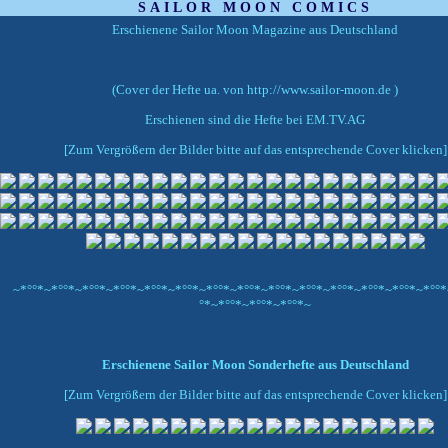
SAILOR MOON COMICS
Erschienene Sailor Moon Magazine aus Deutschland
(Cover der Hefte ua. von http://www.sailor-moon.de )
Erschienen sind die Hefte bei EM.TV.AG
[Zum Vergrößern der Bilder bitte auf das entsprechende Cover klicken]
~*°°*~*°°*~*°°*~*°°*~*°°*~*°°*~*°°*~*°°*~*°°*~*°°*~*°°*~*°°*~*°°*~*°°*
°*~*°°*~*°°*~*°°*~
Erschienene Sailor Moon Sonderhefte aus Deutschland
[Zum Vergrößern der Bilder bitte auf das entsprechende Cover klicken]