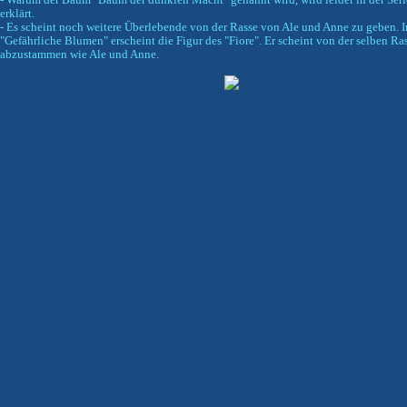
- Warum der Baum "Baum der dunklen Macht" genannt wird, wird leider in der Seri
erklärt.
- Es scheint noch weitere Überlebende von der Rasse von Ale und Anne zu geben. 
"Gefährliche Blumen" erscheint die Figur des "Fiore". Er scheint von der selben Ra
abzustammen wie Ale und Anne.