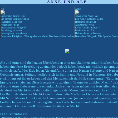
ANNE UND ALE
Ale
Anne
Japanischer Name: Eiru
Japanischer Name: An
Erd-Name: Seijuuro Ginga
Erd-Name: Natsumi Ginga
Haarfarbe: Blau/rosa
Haarfarbe: rosa/blau
Augenfarbe: Blau
Augenfarbe: Rosa
Erster Auftritt: Folge 47
Erster Auftritt: Folge 47
Beziehung zu: Anne
Beziehung zu: Ale
Heimatplanet: unbekannt
Heimatplanet: unbekannt
Besondere Fähigkeit: Flöte spielen um damit Kardiane zu beschwören
Besondere Fähigkeit: Die Sprache Franz
Ale und Anne sind die letzten Überlebenden ihrer unbekannten außerirdischen Rass
haben eine feste Beziehung zueinander. Jedoch haben beide nie wirklich gelernt, 
wirklich ist. Auf der Erde leben Ale und Anne unter den Namen Seijuuro und Natsu
Geschwisterpaar. Seijuuro verliebt sich in Bunny und Natsumi in Mamoru. Sie hab
erwählt um auf ihr zu Leben und den Menschen mit der Hilfe sogenannter "Kardian
Energie zu entziehen. Diese Energie wird zu einem "Baum der dunklen Macht" trans
Ale und Anne Lebensenergie schenkt. Doch eines Tages müssen sie feststellen, da
der dunklen Macht nicht durch die Engergie der Menschen leben kann. Er stirbt so
Der Baum der dunklen Macht kann nur durch die Macht der Liebe am Leben gehal
Mit Sailor Moons Hilfe kann der Baum von seinen Qualen erlöst und gereinigt wer
Endlich haben Ale und Anne begriffen, was Liebe bedeutet und verlassen friedvoll 
mit einem kleinen Sproß des Baums der dunklen Macht.
>>>Zusatzinfos<<<